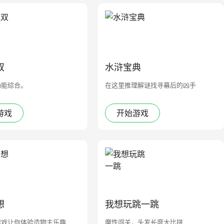
双
水浒宝典
功能综合。
在这里推理解谜找寻幕后的凶手
游戏
开始游戏
想
我想玩跳一跳
游戏让你体验造物主乐趣
魔性闯关，头发长度大比拼