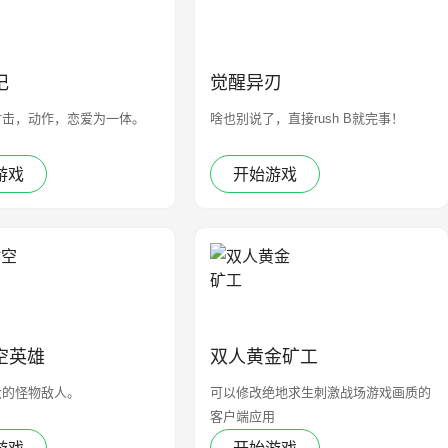
记
觉醒异刃
射击，动作，恋爱为一体。
啥也别说了，直接rush B就完事！
游戏
开始游戏
空英雄
双人黄金矿工
大的怪物敌人。
可以修改绝地求生刺激战场游戏画质的
客户端应用