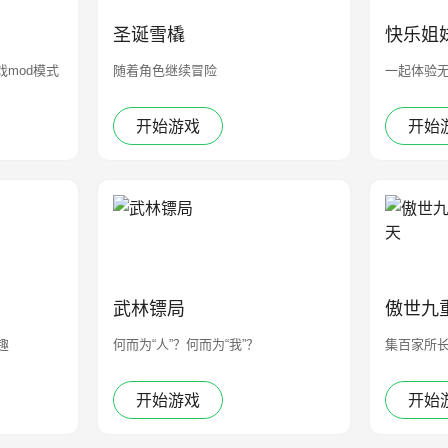
圣诞雪橇
快乐姐
戏mod模式
随着角色继续冒险
一起体验
开始游戏
开始
武林镖局
傲世九
趣
何而为“人”？何而为“我”？
集百家所
开始游戏
开始