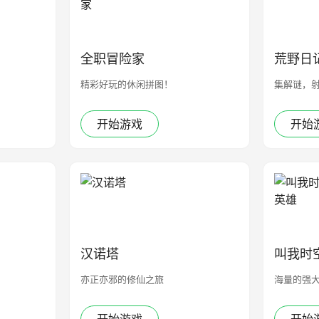
全职冒险家
荒野日
精彩好玩的休闲拼图！
集解谜，
开始游戏
开始
汉诺塔
叫我时
亦正亦邪的修仙之旅
海量的强